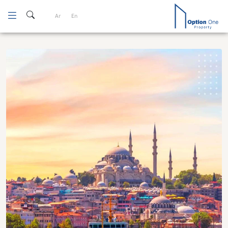
Ski
Ar
En
t
conten