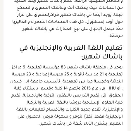
والمناظر الطبيعية الرائعة. تضم باشاك شهير أيضًا العديد
من الساحات حيث يمكنك أنت وعائلتك التسوق والتسكع
فيها. يوجد أيضا في باشاك شهير مراكزللتسوق على غرار
مول أوف إسطنبول. كل هذه المساحات الخضراء والغاليريا
معًا تجعل الإقبال على بيع العقارات في باشاك شهير
مرتفعًا.
تعليم اللغة العربية والإنجليزية في
باشاك شهير:
يوجد في منطقة باشاك شهير 83 مؤسسة تعليمية. 9 مراكز
تعليمية و 21 مدرسة ثانوية و 25 مدرسة إعدادية و 23 مدرسة
ابتدائية وخمسة مدارس تمهيدية. تأسست جامعة ابن خلدون
، أو IHU ، في عام 2015 وتضم 14 كلية وقسم. باستثناء كلية
الحقوق التي تقدم التدريس باللغتين التركية والإنجليزية. تقدم
كلية العلوم الإسلامية دروسًا باللغة العربية والتركية
والإنجليزية. تقدم جميع الكليات والأقسام تعليمات باللغة
الإنجليزية فقط. نظرًا لتوفر و سهولة فرص الحصول على
التعليم، يشتري الآباء شقة في باشاك شهير.