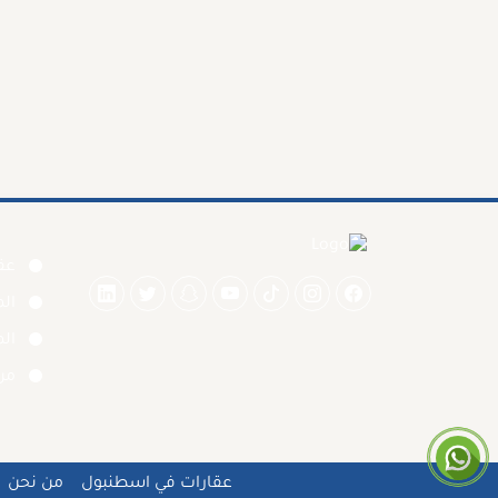
عقا
ال
الم
من
عقارات في اسطنبول
من نحن