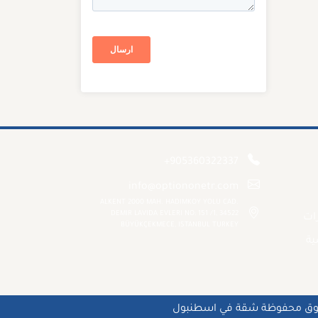
+905360322337
info@optiononetr.com
ALKENT 2000 MAH. HADIMKOY YOLU CAD.
DEMIR LAVIDA EVLERI NO: 151 /1, 34522
رات
BÜYÜKÇEKMECE, ISTANBUL TURKEY
ية
قوق محفوظة
شقة في اسطنبول