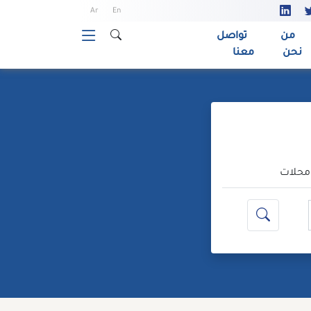
Ar
En
من
تواصل
نحن
معنا
حلات