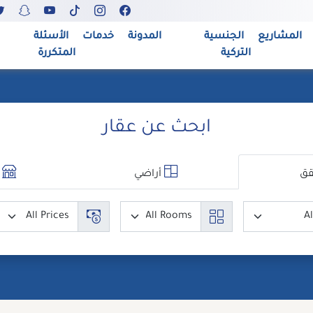
المشاريع
الجنسية
المدونة
خدمات
الأسئلة
التركية
المتكررة
ابحث عن عقار
ق
أراضي
م
مدن
عدد الغرف
السعر