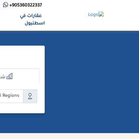
Ski
+905360322337
t
عقارات في
conten
اسطنبول
شق
ال