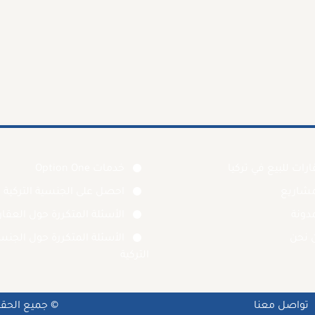
رات للبيع في تركيا
خدمات Option One
مشاريع
احصل على الجنسية التركية
دونة
الأسئلة المتكررة حول العقا
 نحن
الأسئلة المتكررة حول الجنس
التركية
تواصل معنا
© جميع الح