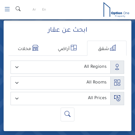
Ski
Ar
En
t
conten
ابحث عن عقار
شقق
أراضي
محلات
المدن
عدد الغرف
السعر