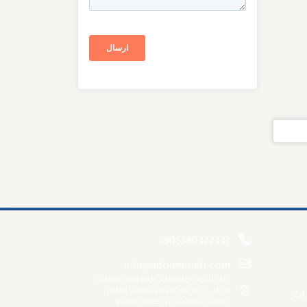
+905360322337
info@optiononetr.com
ALKENT 2000 MAH. HADIMKOY YOLU CAD.
DEMIR LAVIDA EVLERI NO: 151 /1, 34522
رات
BÜYÜKÇEKMECE, ISTANBUL TURKEY