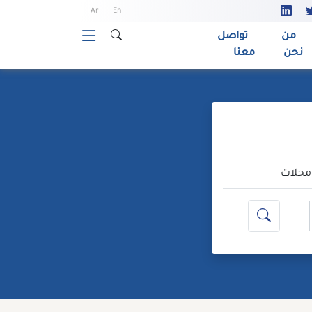
Ar
En
من
تواصل
نحن
معنا
حلات