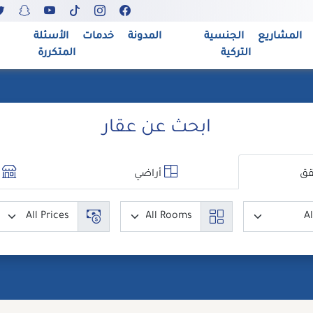
المشاريع
الجنسية
المدونة
خدمات
الأسئلة
التركية
المتكررة
ابحث عن عقار
ق
أراضي
م
مدن
عدد الغرف
السعر