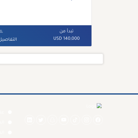
تبدأ من
140,000 USD
التفاصيل
عقا
ال
الم