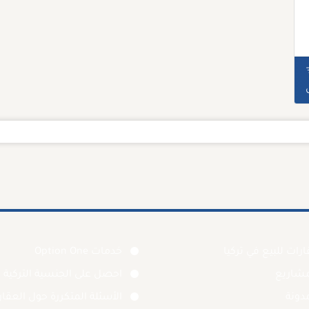
رات للبيع في تركيا
خدمات Option One
مشاريع
احصل على الجنسية التركية
دونة
الأسئلة المتكررة حول العقا