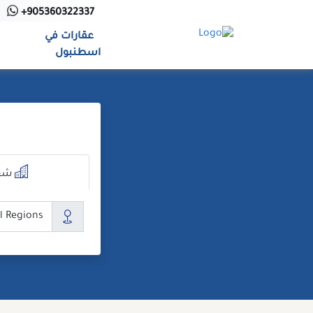
Ski
+905360322337
t
عقارات في
conten
اسطنبول
شق
ال