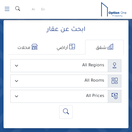
Ski
Ar
En
t
conten
ابحث عن عقار
شقق
أراضي
محلات
المدن
عدد الغرف
السعر