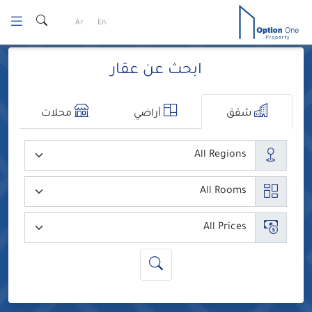
Ski
Ar
En
t
conten
ابحث عن عقار
شقق
أراضي
محلات
المدن
عدد الغرف
السعر