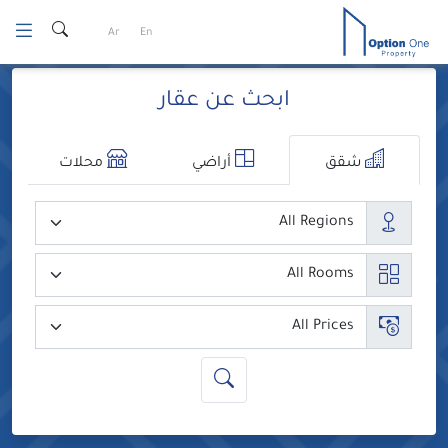
Ski
Ar
En
t
conten
ابحث عن عقار
شقق
أراضي
محلات
المدن
عدد الغرف
السعر