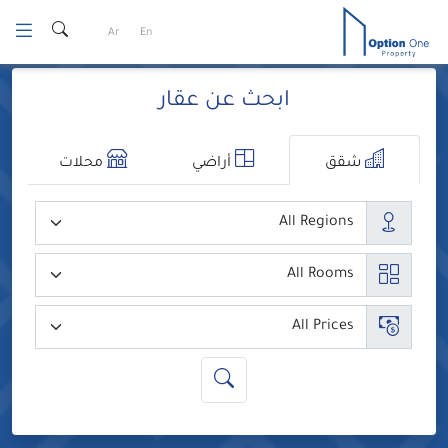
Ski
Ar
En
t
conten
ابحث عن عقار
شقق
أراضي
محلات
المدن
عدد الغرف
السعر