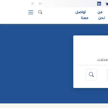
Ar
En
من
تواصل
نحن
معنا
حلات