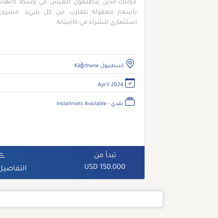
لأولئك الذين يتطلعون للعيش في وسط كاتهانة
بأسعار معقولة بلقلرب من كل شيء. مشروع
استثماري للشراء في كاجيثانه
إسطنبول Kâğıthane
April 2024
نقدي - Installmets Available
تبدأ من
150,000 USD
التفاصيل