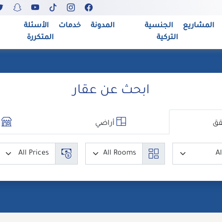
المشاريع
الجنسية
المدونة
خدمات
الأسئلة
التركية
المتكررة
ابحث عن عقار
ق
أراضي
م
مدن
عدد الغرف
السعر