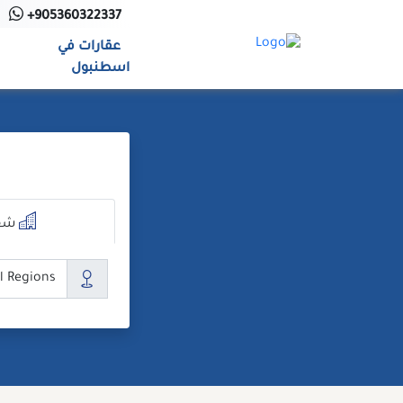
Ski
+905360322337
t
عقارات في
conten
اسطنبول
شق
ال