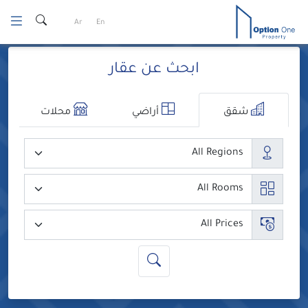
Ski
Ar
En
t
conten
ابحث عن عقار
شقق
أراضي
محلات
المدن
عدد الغرف
السعر