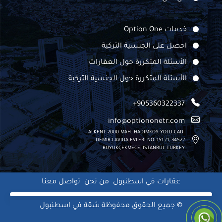
خدمات Option One
احصل على الجنسية التركية
الأسئلة المتكررة حول العقارات
الأسئلة المتكررة حول الجنسية التركية
+905360322337
info@optiononetr.com
ALKENT 2000 MAH. HADIMKOY YOLU CAD.
DEMIR LAVIDA EVLERI NO: 151 /1, 34522
BÜYÜKÇEKMECE, ISTANBUL TURKEY
عقارات في اسطنبول
من نحن
تواصل معنا
© جميع الحقوق محفوظة
شقة في اسطنبول