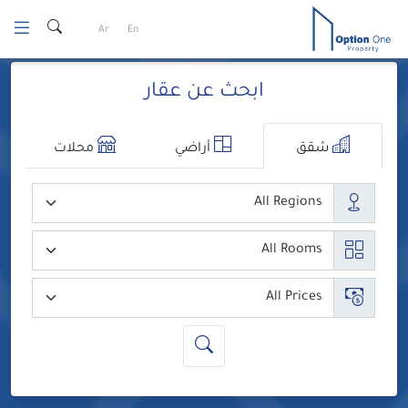
Ski
Ar
En
t
conten
ابحث عن عقار
شقق
أراضي
محلات
المدن
عدد الغرف
السعر