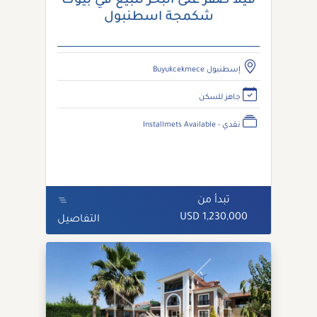
فيلا صفر على البحر للبيع في بيوك
شكمجة اسطنبول
إسطنبول Buyukcekmece
جاهز للسكن
نقدي - Installmets Available
تبدأ من
1,230,000 USD
التفاصيل