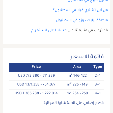
منازل للبيع في اسطنبول
من أين تشتري فيلا في اسطنبول؟
منطقة بيليك دوزو في اسطنبول
قد ترغب في متابعتنا على
حسابنا على انستغرام
قائمة الاسعار
Price
Area
Type
2
611.289 - 772.880 USD
122 -146 m
2+1
2
764.077 - 1.171.358 USD
149 - 226 m
3+1
2
1.222.014 - 1.386.288 USD
259 - 264 m
4+1
خصم إضافي على الاستشارة المجانية.