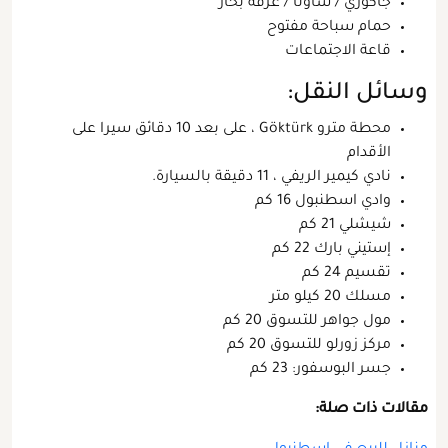
جاكوزي / ساونا / غرفة بخار
حمام سباحة مفتوح
قاعة الاجتماعات
وسائل النقل:
محطة مترو Göktürk ، على بعد 10 دقائق سيرا على
الأقدام
نادي كيمير الريفي ، 11 دقيقة بالسيارة.
وادي اسطنبول 16 كم
شيشلي 21 كم
إستيني بارك 22 كم
تقسيم 24 كم
مسلك 20 كيلو متر
مول جواهر للتسوق 20 كم
مركز زورلو للتسوق 20 كم
جسر البوسفور: 23 كم
مقالات ذات صلة: