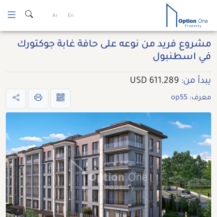
Ski
Ar
En
t
conten
مشروع فريد من نوعه على حافة غابة جوكتورك
في اسطنبول
يبدأ من:
611,289 USD
معرف: op55