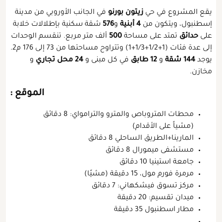
يقع المشروع في حي
زيتون بورنو
في الجانب الأوروبي من مدينة
إسطنبول، ويتكون من
4 أبنية
و
576
شقة سكنية بإطلالات خلابة
على
حدائق
تمتد على مساحة
500
ألف متر مربع. تنقسم الوحدات
إلى عدة فئات (1+1/2+1/3+1) وتتراوح مساحتها من 73 إلى 176 م2.
يوجد
144 شقة
و
12 طابق
في كل مبنى و
24 محل تجاري
و
مخازن.
الموقع
:
محطات المتروباص والمترو والترامواي: 8 دقائق
(مشياً على الأقدام)
المارينا+الطريق الساحلي 8 دقائق
مستشفى ميمورال 8 دقائق
جامعة استينيا 10 دقائق
مرمرة فورم مول، 15 دقيقة (مشيًا)
مركز تسوق فيشكهاني: 7 دقائق
ميدان تقسيم: 20 دقيقة
مطار اسطنبول 35 دقيقة