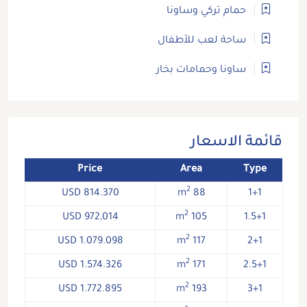
حمام تركي وساونا
ساحة لعب للأطفال
ساونا وحمامات بخار
قائمة الاسعار
Price
Area
Type
2
814.370 USD
88 m
1+1
2
972,014 USD
105 m
1.5+1
2
1.079.098 USD
117 m
2+1
2
1.574.326 USD
171 m
2.5+1
2
1.772.895 USD
193 m
3+1