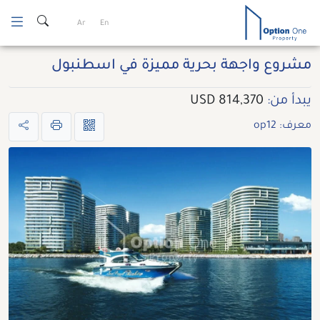
Ski
Ar
En
t
conten
مشروع واجهة بحرية مميزة في اسطنبول
يبدأ من:
814,370 USD
معرف: op12