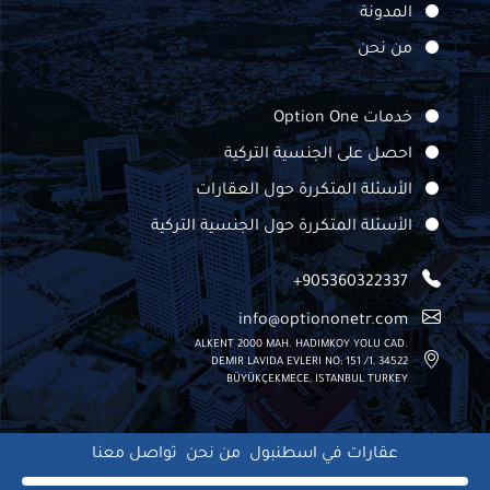
المدونة
من نحن
خدمات Option One
احصل على الجنسية التركية
الأسئلة المتكررة حول العقارات
الأسئلة المتكررة حول الجنسية التركية
+905360322337
info@optiononetr.com
ALKENT 2000 MAH. HADIMKOY YOLU CAD.
DEMIR LAVIDA EVLERI NO: 151 /1, 34522
BÜYÜKÇEKMECE, ISTANBUL TURKEY
عقارات في اسطنبول
من نحن
تواصل معنا