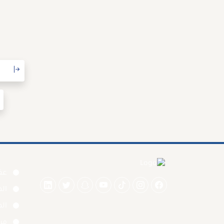
عقا
ال
الم
من