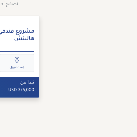
تصفح أحد
مشروع فندقي
هاليتش
إسطنبول
تبدأ من
375,000 USD