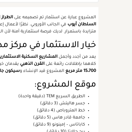
المشروع عبارة عن استثمار تم تصميمه على
الطراز 
السلطان أيوب
في الجانب الأوروبي. نظرًا لأعمال 
متزايدة باستمرار. لديك فرصة استثمارية آمنة لأن ا
خيار الاستثمار في مركز 
يعد من أجدد وأجمل
المشاريع السكنية الاستثمارية
كلاهما بإطلالات رائعة على
القرن الذهبي
يقدمان خي
15،700 متر مربع
المشروع قيد الإنشاء و
سيكون جاهزًا 
موقع المشروع:
الطريق السريع TEM (دقيقة واحدة)
جسر هاليتش (3 دقائق)
خط المتروباص (4 دقائق)
جامعة قادر هاس (5 دقائق)
كاباتاس – إمينونو (9 دقائق)
برج جالاتا (10 دقائق)