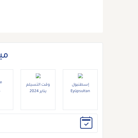
مي
م
إسطنبول
وقت التسيلم
Eyüpsultan
يناير 2024
M